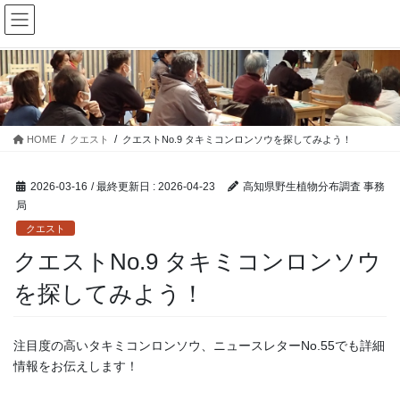
コ
ナ
ン
ビ
テ
ゲ
ン
ー
ツ
シ
に
ョ
移
ン
動
に
HOME
クエスト
クエストNo.9 タキミコンロンソウを探してみよう！
移
動
2026-03-16
/ 最終更新日 :
2026-04-23
高知県野生植物分布調査 事務
局
クエスト
クエストNo.9 タキミコンロンソウ
を探してみよう！
注目度の高いタキミコンロンソウ、ニュースレターNo.55でも詳細
情報をお伝えします！