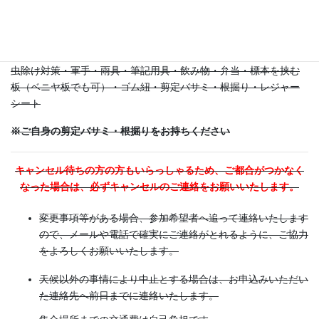
度。（昼食・休憩時間含む）
持ち物など：長袖・長ズボン・歩きやすい運動靴・長靴・帽子・
虫除け対策・軍手・雨具・筆記用具・飲み物・弁当・標本を挟む
板（ベニヤ板でも可）・ゴム紐・剪定バサミ・根掘り・レジャー
シート
※ご自身の剪定バサミ・根掘りをお持ちください
キャンセル待ちの方の方もいらっしゃるため、ご都合がつかなく
なった場合は、必ずキャンセルのご連絡をお願いいたします。
変更事項等がある場合、参加希望者へ追って連絡いたします
ので、メールや電話で確実にご連絡がとれるように、ご協力
をよろしくお願いいたします。
天候以外の事情により中止とする場合は、お申込みいただい
た連絡先へ前日までに連絡いたします。