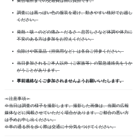
集合場所までの交通費は自己負担です。
調査には黒っぽい色の服装を避け、動きやすい格好でお越し
ください。
発熱・咳・のどの痛み・だるさ・息苦しさなど体調や体力に
不安のある方は参加をお控えください。
虫除けや医薬品（持病用など）は各自ご持参ください。
当日参加されるご本人以外（ご家族等）の緊急連絡先をうか
がうことがあります。
事前連絡なくご参加されませんようお願いいたします。
＜注意事項＞
※当日は調査の様子を撮影します。撮影した画像は、当園の広報
媒体などに掲載させていただく場合があります。ご都合の悪い方
は予めお申し出ください。
※車の通る所を歩く際は交通に十分気をつけてください。