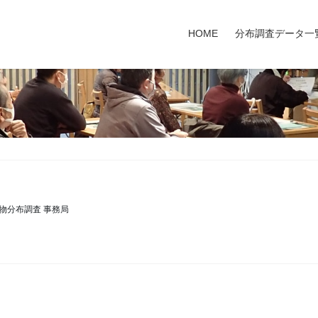
HOME
分布調査データ一
物分布調査 事務局