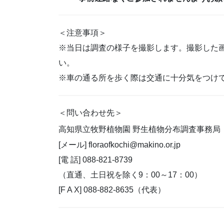
＜注意事項＞
※当日は調査の様子を撮影します。撮影した
い。
※車の通る所を歩く際は交通に十分気をつけ
＜問い合わせ先＞
高知県立牧野植物園 野生植物分布調査事務局
[メール] floraofkochi@makino.or.jp
[電 話] 088-821-8739
（直通、土日祝を除く9：00～17：00）
[F A X] 088-882-8635（代表）