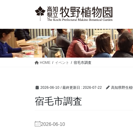
コ
ナ
ン
ビ
テ
ゲ
ン
ー
ツ
シ
に
ョ
移
ン
動
に
移
HOME
イベント
宿毛市調査
動
2026-06-10
/ 最終更新日 :
2026-07-22
高知県野生植
宿毛市調査
2026-06-10