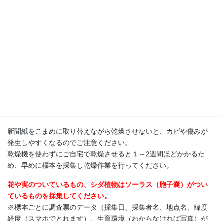
キャンセル待ちの方の方もいらっしゃるため、ご都合がつか
なくなった場合は、必ずキャンセルのご連絡をお願いいたし
ます。
＜標本作製について＞
採集した標本の上下に1日分の新聞をセットし、圧をかけながら乾
燥させてください。
特に採集した直後の2～3日は朝晩、吸水用の新聞を取り替えるよ
うにしてください。
新聞紙をこまめに取り替えながら乾燥させないと、カビや傷みが
発生しやすくなるのでご注意ください。
乾燥機を使わずにご自宅で乾燥させると１～2週間ほどかかるた
め、早めに標本を採集し乾燥作業を行ってください。
花や実のついているもの、シダ植物はソーラス（胞子嚢）がつい
ているものを採集してください。
※標本ごとに調査票のデータ（採集日、採集者名、地点名、緯度
経度（スマホでとれます）、生育環境（わからなければ写真）が